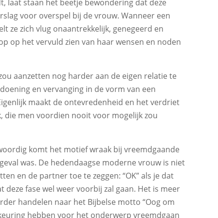
t, laat staan het beetje bewondering dat deze
rslag voor overspel bij de vrouw. Wanneer een
t ze zich vlug onaantrekkelijk, genegeerd en
oop op het vervuld zien van haar wensen en noden
 zou aanzetten nog harder aan de eigen relatie te
gdoening en vervanging in de vorm van een
Eigenlijk maakt de ontevredenheid en het verdriet
k, die men voordien nooit voor mogelijk zou
nwoordig komt het motief wraak bij vreemdgaande
 geval was. De hedendaagse moderne vrouw is niet
zitten en de partner toe te zeggen: “OK” als je dat
 deze fase wel weer voorbij zal gaan. Het is meer
rder handelen naar het Bijbelse motto “Oog om
dkeuring hebben voor het onderwerp vreemdgaan