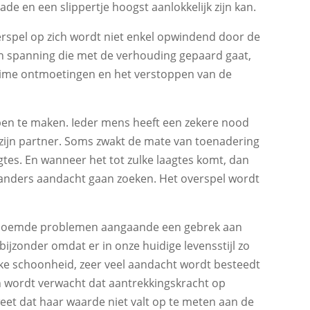
de en een slippertje hoogst aanlokkelijk zijn kan.
verspel op zich wordt niet enkel opwindend door de
n spanning die met de verhouding gepaard gaat,
heime ontmoetingen en het verstoppen van de
ben te maken. Ieder mens heeft een zekere nood
 zijn partner. Soms zwakt de mate van toenadering
agtes. En wanneer het tot zulke laagtes komt, dan
anders aandacht gaan zoeken. Het overspel wordt
noemde problemen aangaande een gebrek aan
ijzonder omdat er in onze huidige levensstijl zo
jke schoonheid, zeer veel aandacht wordt besteedt
 wordt verwacht dat aantrekkingskracht op
t dat haar waarde niet valt op te meten aan de