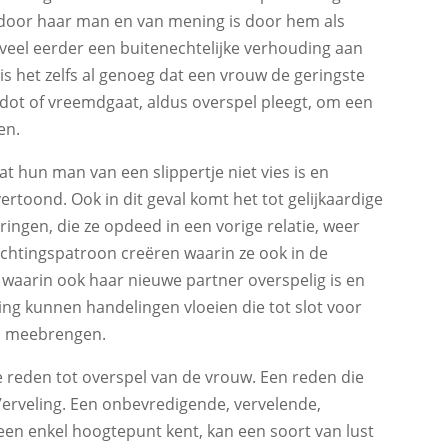
t door haar man en van mening is door hem als
veel eerder een buitenechtelijke verhouding aan
is het zelfs al genoeg dat een vrouw de geringste
dot of vreemdgaat, aldus overspel pleegt, om een
en.
t hun man van een slippertje niet vies is en
vertoond. Ook in dit geval komt het tot gelijkaardige
varingen, die ze opdeed in een vorige relatie, weer
htingspatroon creëren waarin ze ook in de
waarin ook haar nieuwe partner overspelig is en
ling kunnen handelingen vloeien die tot slot voor
ch meebrengen.
e reden tot overspel van de vrouw. Een reden die
rveling. Een onbevredigende, vervelende,
een enkel hoogtepunt kent, kan een soort van lust