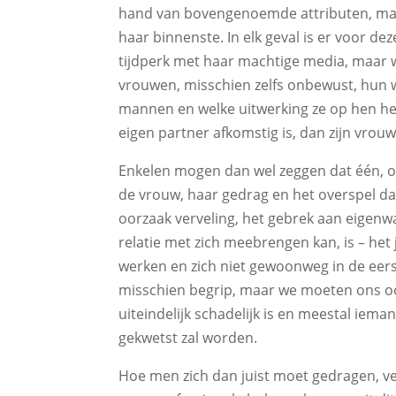
hand van bovengenoemde attributen, maar 
haar binnenste. In elk geval is er voor de
tijdperk met haar machtige media, maar
vrouwen, misschien zelfs onbewust, hun w
mannen en welke uitwerking ze op hen hee
eigen partner afkomstig is, dan zijn vrou
Enkelen mogen dan wel zeggen dat één, o
de vrouw, haar gedrag en het overspel daad
oorzaak verveling, het gebrek aan eigenwa
relatie met zich meebrengen kan, is – het
werken en zich niet gewoonweg in de eerst
misschien begrip, maar we moeten ons oo
uiteindelijk schadelijk is en meestal ieman
gekwetst zal worden.
Hoe men zich dan juist moet gedragen, ver