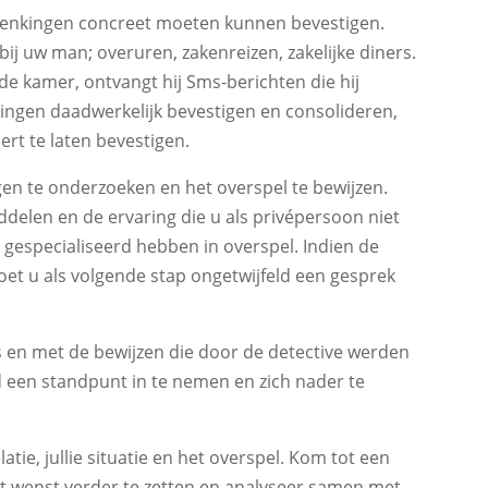
erdenkingen concreet moeten kunnen bevestigen.
j uw man; overuren, zakenreizen, zakelijke diners.
de kamer, ontvangt hij Sms-berichten die hij
ingen daadwerkelijk bevestigen en consolideren,
rt te laten bevestigen.
en te onderzoeken en het overspel te bewijzen.
ddelen en de ervaring die u als privépersoon niet
ch gespecialiseerd hebben in overspel. Indien de
et u als volgende stap ongetwijfeld een gesprek
n met de bewijzen die door de detective werden
 een standpunt in te nemen en zich nader te
atie, jullie situatie en het overspel. Kom tot een
niet wenst verder te zetten en analyseer samen met